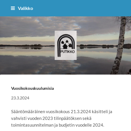
Siirry
Valikko
sivun
sisältöön
Putikko - kyläyhdistys
Vuosikokouskuulumisia
23.3.2024
Sääntömääräinen vuosikokous 21.3.2024 käsitteli ja
vahvisti vuoden 2023 tilinpäätöksen sekä
toimintasuunnitelman ja budjetin vuodelle 2024.