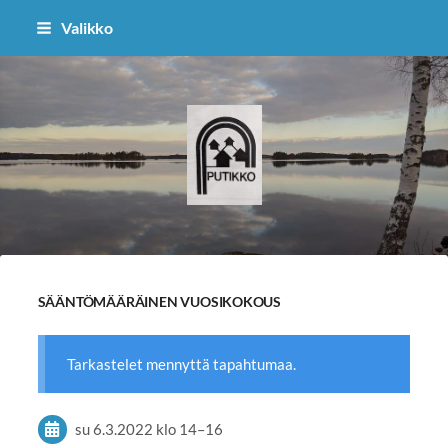
Siirry
Valikko
sivun
sisältöön
Putikko - kyläyhdistys
SÄÄNTÖMÄÄRÄINEN VUOSIKOKOUS
Tarkastelet mennyttä tapahtumaa.
su 6.3.2022
klo 14
–
16