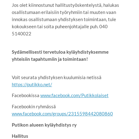
Jos olet kiinnostunut hallitustyöskentelystä, halukas
osallistumaan erilaisiin työryhmiin tai muuten vaan
innokas osallistumaan yhdistyksen toimintaan, tule
kokoukseen tai soita puheenjohtajalle puh. 040
5140022
Sydämellisesti tervetuloa kyläyhdistyksemme
yhteisiin tapahtumiin ja toimintaan!
Voit seurata yhdistyksen kuulumisia netissä
https://putikko.net/
Facebookissa
www.facebook.com/Putikkolaiset
Facebookin ryhmässä
www.facebook.com/groups/2315598442080860
Putikon alueen kyläyhdistys ry
Hallitus