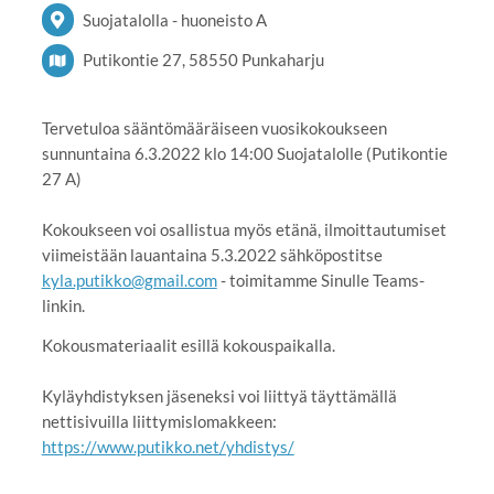
Suojatalolla - huoneisto A
Putikontie 27, 58550 Punkaharju
Tervetuloa sääntömääräiseen vuosikokoukseen
sunnuntaina 6.3.2022 klo 14:00 Suojatalolle (Putikontie
27 A)
Kokoukseen voi osallistua myös etänä, ilmoittautumiset
viimeistään lauantaina 5.3.2022 sähköpostitse
kyla.putikko@gmail.com
- toimitamme Sinulle Teams-
linkin.
Kokousmateriaalit esillä kokouspaikalla.
Kyläyhdistyksen jäseneksi voi liittyä täyttämällä
nettisivuilla liittymislomakkeen:
https://www.putikko.net/yhdistys/