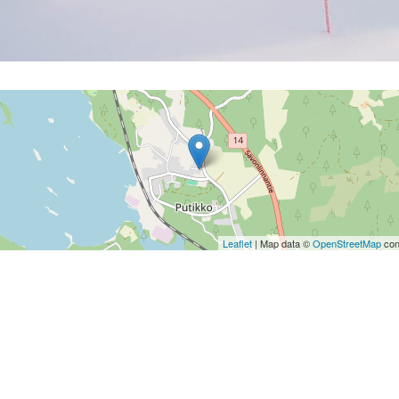
Leaflet
| Map data ©
OpenStreetMap
con