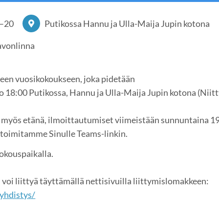
–
20
Putikossa Hannu ja Ulla-Maija Jupin kotona
Savonlinna
een vuosikokoukseen, joka pidetään
 18:00 Putikossa, Hannu ja Ulla-Maija Jupin kotona (Niitt
 myös etänä, ilmoittautumiset viimeistään sunnuntaina 1
 toimitamme Sinulle Teams-linkin.
kokouspaikalla.
voi liittyä täyttämällä nettisivuilla liittymislomakkeen:
yhdistys/