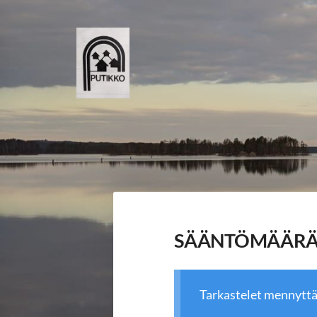
Siirry
sivun
sisältöön
Putikko - kyläyhdistys
SÄÄNTÖMÄÄRÄ
Tarkastelet mennytt