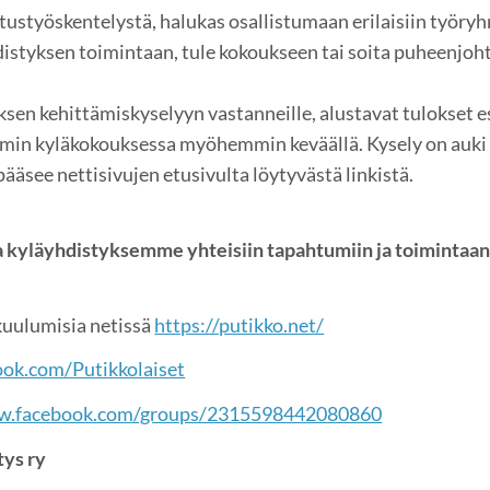
itustyöskentelystä, halukas osallistumaan erilaisiin työry
istyksen toimintaan, tule kokoukseen tai soita puheenjoh
yksen kehittämiskyselyyn vastanneille, alustavat tulokset e
in kyläkokouksessa myöhemmin keväällä. Kysely on auki 19
pääsee nettisivujen etusivulta löytyvästä linkistä.
a kyläyhdistyksemme yhteisiin tapahtumiin ja toimintaan
kuulumisia netissä
https://putikko.net/
ok.com/Putikkolaiset
.facebook.com/groups/2315598442080860
tys ry