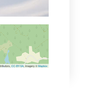
tributors,
CC-BY-SA
, Imagery ©
Mapbox