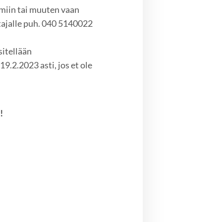
hmiin tai muuten vaan
tajalle puh. 040 5140022
sitellään
.2.2023 asti, jos et ole
!