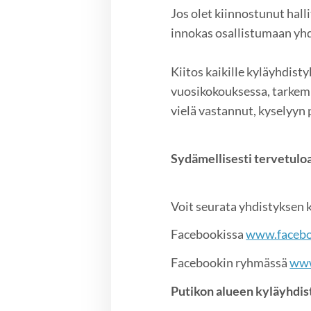
Jos olet kiinnostunut hall
innokas osallistumaan yhd
Kiitos kaikille kyläyhdist
vuosikokouksessa, tarkemm
vielä vastannut, kyselyyn 
Sydämellisesti tervetulo
Voit seurata yhdistyksen 
Facebookissa
www.facebo
Facebookin ryhmässä
www
Putikon alueen kyläyhdis