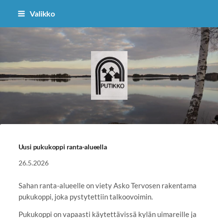
Siirry
Valikko
sivun
sisältöön
Putikko - kyläyhdistys
Uusi pukukoppi ranta-alueella
26.5.2026
Sahan ranta-alueelle on viety Asko Tervosen rakentama
pukukoppi, joka pystytettiin talkoovoimin.
Pukukoppi on vapaasti käytettävissä kylän uimareille ja