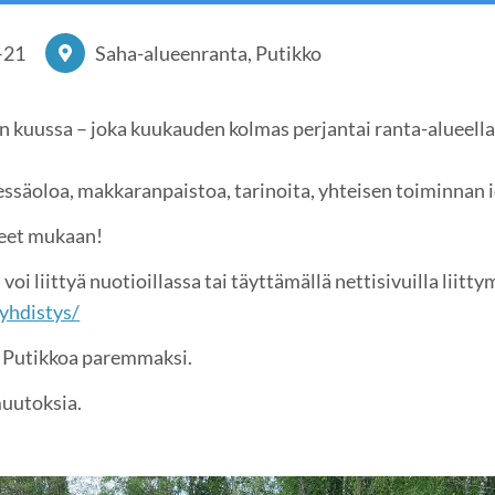
–
21
Saha-alueenranta, Putikko
rran kuussa – joka kuukauden kolmas perjantai ranta-alueell
säoloa, makkaranpaistoa, tarinoita, yhteisen toiminnan i
keet mukaan!
voi liittyä nuotioillassa tai täyttämällä nettisivuilla liit
yhdistys/
Putikkoa paremmaksi.
muutoksia.