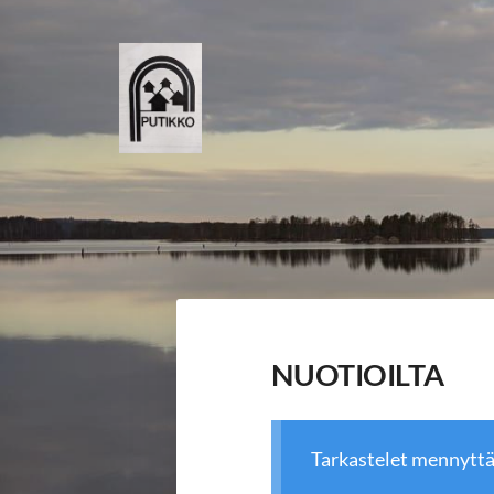
Siirry
sivun
sisältöön
Putikko - kyläyhdistys
NUOTIOILTA
Tarkastelet mennytt