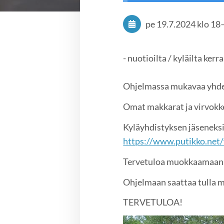
pe 19.7.2024
klo 18
- nuotioilta / kyläilta ke
Ohjelmassa mukavaa yhdes
Omat makkarat ja virvok
Kyläyhdistyksen jäseneksi 
https://www.putikko.net/
Tervetuloa muokkaamaan 
Ohjelmaan saattaa tulla 
TERVETULOA!