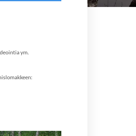
a
deointia ym.
tymislomakkeen: